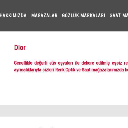
HAKKIMIZDA
MAĞAZALAR
GÖZLÜK MARKALARI
SAAT M
Dior
Genellikle değerli süs eşyaları ile dekore edilmiş eşsiz r
ayrıcalıklarıyla sizleri Renk Optik ve Saat mağazalarımızda be