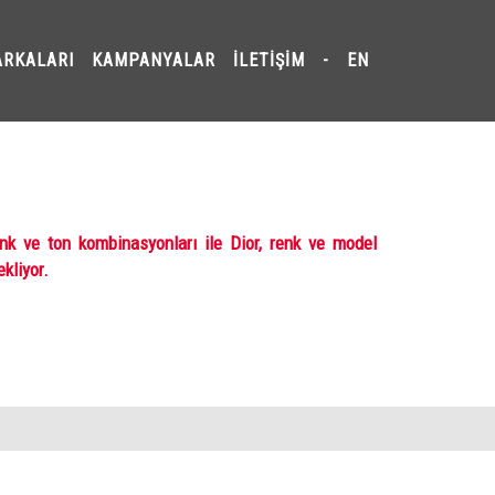
ARKALARI
KAMPANYALAR
İLETIŞIM
-
EN
enk ve ton kombinasyonları ile Dior, renk ve model
kliyor.