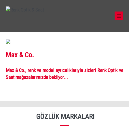
Max & Co.
Max & Co., renk ve model ayrıcalıklarıyla sizleri Renk Optik ve
Saat mağazalarımızda bekliyor...
GÖZLÜK MARKALARI